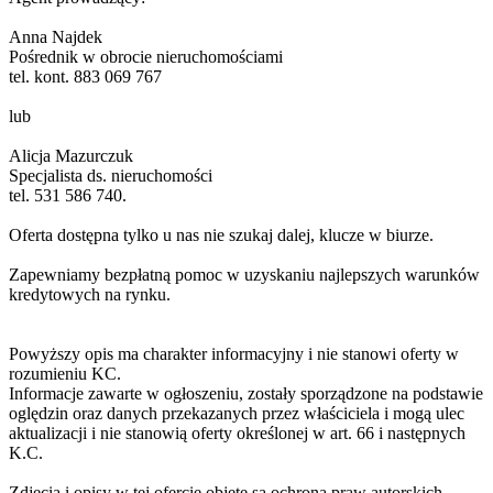
Anna Najdek
Pośrednik w obrocie nieruchomościami
tel. kont. 883 069 767
lub
Alicja Mazurczuk
Specjalista ds. nieruchomości
tel. 531 586 740.
Oferta dostępna tylko u nas nie szukaj dalej, klucze w biurze.
Zapewniamy bezpłatną pomoc w uzyskaniu najlepszych warunków
kredytowych na rynku.
Powyższy opis ma charakter informacyjny i nie stanowi oferty w
rozumieniu KC.
Informacje zawarte w ogłoszeniu, zostały sporządzone na podstawie
oględzin oraz danych przekazanych przez właściciela i mogą ulec
aktualizacji i nie stanowią oferty określonej w art. 66 i następnych
K.C.
Zdjęcia i opisy w tej ofercie objęte są ochroną praw autorskich