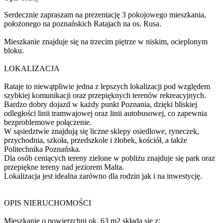
Serdecznie zapraszam na prezentację 3 pokojowego mieszkania,
położonego na poznańskich Ratajach na os. Rusa.
Mieszkanie znajduje się na trzecim piętrze w niskim, ocieplonym
bloku.
LOKALIZACJA
Rataje to niewątpliwie jedna z lepszych lokalizacji pod względem
szybkiej komunikacji oraz przepięknych terenów rekreacyjnych.
Bardzo dobry dojazd w każdy punkt Poznania, dzięki bliskiej
odległości linii tramwajowej oraz linii autobusowej, co zapewnia
bezproblemowe połączenie.
W sąsiedztwie znajdują się liczne sklepy osiedlowe, ryneczek,
przychodnia, szkoła, przedszkole i żłobek, kościół, a także
Politechnika Poznańska.
Dla osób ceniących tereny zielone w pobliżu znajduje się park oraz
przepiękne tereny nad jeziorem Malta.
Lokalizacja jest idealna zarówno dla rodzin jak i na inwestycję.
OPIS NIERUCHOMOŚCI
Mieszkanie o powierzchni ok. 63 m2 składa się z: