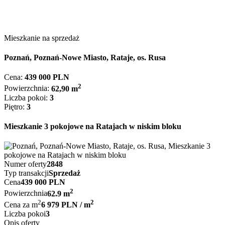
Mieszkanie na sprzedaż
Poznań, Poznań-Nowe Miasto, Rataje, os. Rusa
Cena:
439 000 PLN
2
Powierzchnia:
62,90 m
Liczba pokoi:
3
Piętro:
3
Mieszkanie 3 pokojowe na Ratajach w niskim bloku
Numer oferty
2848
Typ transakcji
Sprzedaż
Cena
439 000 PLN
2
Powierzchnia
62.9 m
2
2
Cena za m
6 979 PLN / m
Liczba pokoi
3
Opis oferty